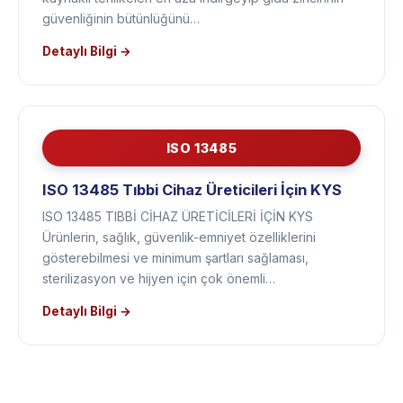
zincirindeki zayıf halkaları ortadan kaldırarak gıda
kaynaklı tehlikeleri en aza indirgeyip gıda zincirinin
güvenliğinin bütünlüğünü…
Detaylı Bilgi →
ISO 13485
ISO 13485 Tıbbi Cihaz Üreticileri İçin KYS
ISO 13485 TIBBİ CİHAZ ÜRETİCİLERİ İÇİN KYS
Ürünlerin, sağlık, güvenlik-emniyet özelliklerini
gösterebilmesi ve minimum şartları sağlaması,
sterilizasyon ve hijyen için çok önemli…
Detaylı Bilgi →