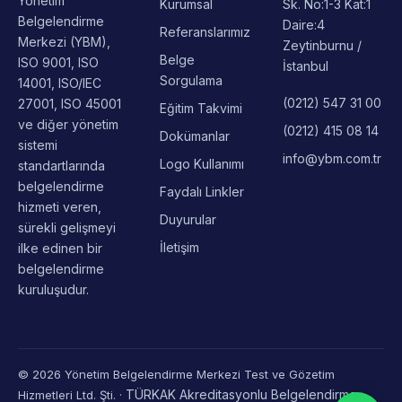
Telsiz Mah. Gül
Yönetim
Kurumsal
Sk. No:1-3 Kat:1
Belgelendirme
Daire:4
Referanslarımız
Merkezi (YBM),
Zeytinburnu /
Belge
ISO 9001, ISO
İstanbul
Sorgulama
14001, ISO/IEC
(0212) 547 31 00
27001, ISO 45001
Eğitim Takvimi
ve diğer yönetim
(0212) 415 08 14
Dokümanlar
sistemi
info@ybm.com.tr
Logo Kullanımı
standartlarında
belgelendirme
Faydalı Linkler
hizmeti veren,
Duyurular
sürekli gelişmeyi
İletişim
ilke edinen bir
belgelendirme
kuruluşudur.
© 2026 Yönetim Belgelendirme Merkezi Test ve Gözetim