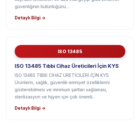
zincirindeki zayıf halkaları ortadan kaldırarak gıda
kaynaklı tehlikeleri en aza indirgeyip gıda zincirinin
güvenliğinin bütünlüğünü…
Detaylı Bilgi →
ISO 13485
ISO 13485 Tıbbi Cihaz Üreticileri İçin KYS
ISO 13485 TIBBİ CİHAZ ÜRETİCİLERİ İÇİN KYS
Ürünlerin, sağlık, güvenlik-emniyet özelliklerini
gösterebilmesi ve minimum şartları sağlaması,
sterilizasyon ve hijyen için çok önemli…
Detaylı Bilgi →